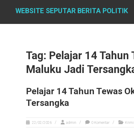
Skip
to
WEBSITE SEPUTAR BERITA POLITIK
content
Tag: Pelajar 14 Tahu
Maluku Jadi Tersangk
Pelajar 14 Tahun Tewas 
Tersangka
22/02/2026
admin
0 Komentar
Krimi