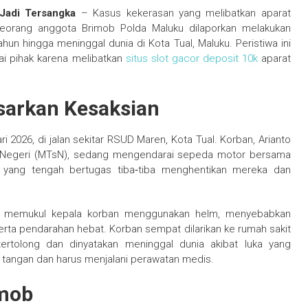
Jadi Tersangka
– Kasus kekerasan yang melibatkan aparat
Seorang anggota Brimob Polda Maluku dilaporkan melakukan
un hingga meninggal dunia di Kota Tual, Maluku. Peristiwa ini
i pihak karena melibatkan
situs slot gacor deposit 10k
aparat
asarkan Kesaksian
ari 2026, di jalan sekitar RSUD Maren, Kota Tual. Korban, Arianto
ah Negeri (MTsN), sedang mengendarai sepeda motor bersama
 yang tengah bertugas tiba‑tiba menghentikan mereka dan
ut memukul kepala korban menggunakan helm, menyebabkan
serta pendarahan hebat. Korban sempat dilarikan ke rumah sakit
tertolong dan dinyatakan meninggal dunia akibat luka yang
 tangan dan harus menjalani perawatan medis.
mob