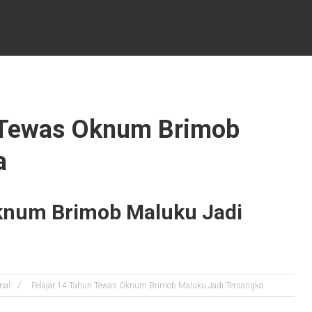
n Tewas Oknum Brimob
a
Oknum Brimob Maluku Jadi
nal
Pelajar 14 Tahun Tewas Oknum Brimob Maluku Jadi Tersangka