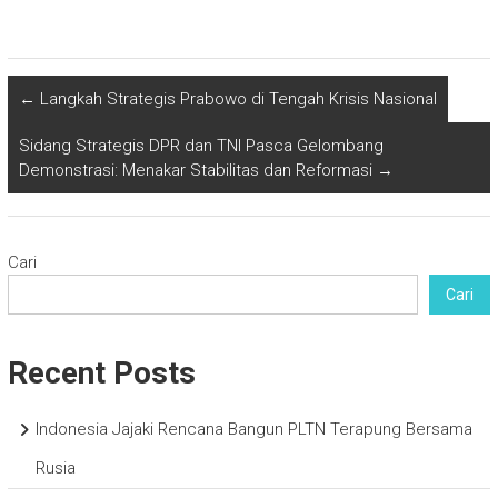
←
Langkah Strategis Prabowo di Tengah Krisis Nasional
Sidang Strategis DPR dan TNI Pasca Gelombang
Demonstrasi: Menakar Stabilitas dan Reformasi
→
Cari
Cari
Recent Posts
Indonesia Jajaki Rencana Bangun PLTN Terapung Bersama
Rusia